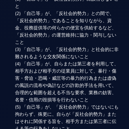
と
(2) 「自己等」が、「反社会的勢力」との間で、
「反社会的勢力」であることを知りながら、資
金、役務提供等の何らかの便宜を供給するなど、
「反社会的勢力」の運営維持に協力・関与しない
こと
(3) 「自己等」が、「反社会的勢力」と社会的に非
難されるような交友関係にないこと
(4) 「自己等」が、自らまたは第三者を利用して、
相手方および相手方の従業員に対して、暴行・傷
害・脅迫・恐喝・威圧等の暴力的行為または虚偽
の風説の流布や偽計などの詐欺的手法を用いて、
合理的な範囲を超える不当な要求、業務の妨害、
名誉・信用の毀損等を行わないこと
(5) 「自己等」が、「反社会的勢力」ではないにも
拘わらず、殊更に、自らが「反社会的勢力」また
はそれに関係する旨を、相手方または第三者に伝
える等の行為をしないこと